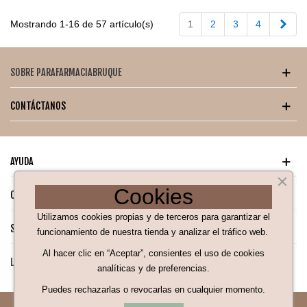
Sigu
Mostrando 1-16 de 57 artículo(s)
1
2
3
4
SOBRE PARAFARMACIABRUQUE
CONTÁCTANOS
AYUDA
Cookies
CATÁLOGO PARA TI
Utilizamos cookies propias y de terceros para garantizar el
SÍGUENOS EN NUESTRAS REDES SOCIALES
funcionamiento de nuestra tienda y analizar el tráfico web.
Al hacer clic en “Aceptar”, consientes el uso de cookies
LEGAL
analíticas y de preferencias.
¡Hola! Soy Bea 👋
Puedes rechazarlas o revocarlas en cualquier momento.
tu asistente de compra ¿En