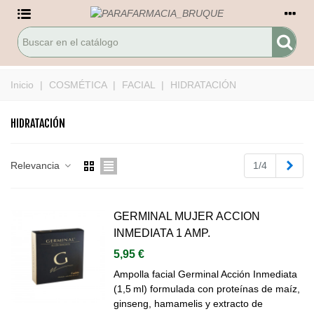
Inicio
|
COSMÉTICA
|
FACIAL
|
HIDRATACIÓN
HIDRATACIÓN
Sigu
Relevancia
1/4
GERMINAL MUJER ACCION
INMEDIATA 1 AMP.
5,95 €
Ampolla facial Germinal Acción Inmediata
(1,5 ml) formulada con proteínas de maíz,
ginseng, hamamelis y extracto de