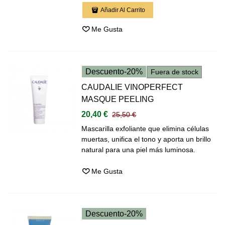
Añadir Al Carrito
Me Gusta
Descuento
-20%
Fuera de stock
CAUDALIE VINOPERFECT
MASQUE PEELING
20,40 €
25,50 €
Mascarilla exfoliante que elimina células
muertas, unifica el tono y aporta un brillo
natural para una piel más luminosa.
Me Gusta
Descuento
-20%