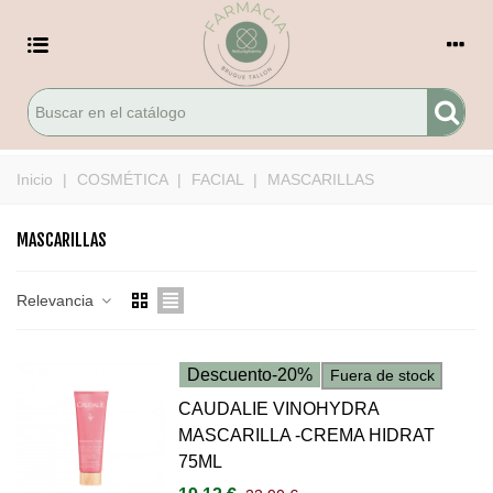
Inicio
|
COSMÉTICA
|
FACIAL
|
MASCARILLAS
MASCARILLAS
Relevancia
Descuento
-20%
Fuera de stock
CAUDALIE VINOHYDRA
MASCARILLA -CREMA HIDRAT
75ML