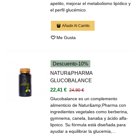
apetito, mejorar el metabolismo lipídico y
el perfil glucémico.
Añadir Al Carrito
Me Gusta
Descuento
-10%
NATUR&PHARMA
GLUCOBALANCE
22,41 €
24,90 €
Glucobalance es un complemento
alimenticio de Natur&amp;Pharma con
ingredientes vegetales como berberina,
gymnema, canela, banaba y ácido alfa-
lipoico. Su fórmula está diseñada para
ayudar a equilibrar la glucemia,...