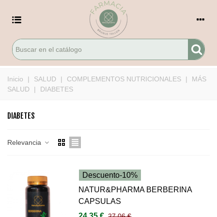
Inicio
|
SALUD
|
COMPLEMENTOS NUTRICIONALES
|
MÁS
SALUD
|
DIABETES
DIABETES
Relevancia
Descuento
-10%
NATUR&PHARMA BERBERINA
CAPSULAS
24,35 €
27,06 €