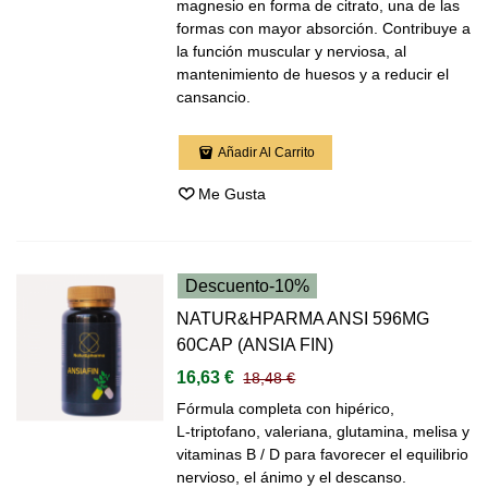
magnesio en forma de citrato, una de las
formas con mayor absorción. Contribuye a
la función muscular y nerviosa, al
mantenimiento de huesos y a reducir el
cansancio.
Añadir Al Carrito
Me Gusta
Descuento
-10%
NATUR&HPARMA ANSI 596MG
60CAP (ANSIA FIN)
16,63 €
18,48 €
Fórmula completa con hipérico,
L‑triptofano, valeriana, glutamina, melisa y
vitaminas B / D para favorecer el equilibrio
nervioso, el ánimo y el descanso.