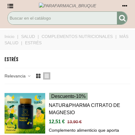
Inicio
|
SALUD
|
COMPLEMENTOS NUTRICIONALES
|
MÁS
SALUD
|
ESTRÉS
ESTRÉS
Relevancia
Descuento
-10%
NATUR&PHARMA CITRATO DE
MAGNESIO
12,51 €
13,90 €
Complemento alimenticio que aporta