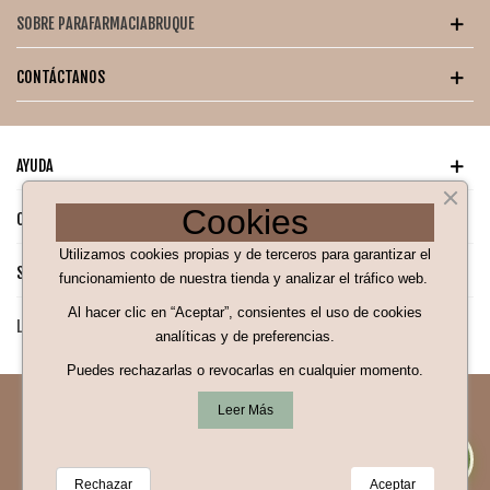
SOBRE PARAFARMACIABRUQUE
CONTÁCTANOS
AYUDA
Cookies
CATÁLOGO PARA TI
Utilizamos cookies propias y de terceros para garantizar el
SÍGUENOS EN NUESTRAS REDES SOCIALES
funcionamiento de nuestra tienda y analizar el tráfico web.
Al hacer clic en “Aceptar”, consientes el uso de cookies
LEGAL
analíticas y de preferencias.
¡Hola! Soy Bea 👋
Puedes rechazarlas o revocarlas en cualquier momento.
tu asistente de compra ¿En
qué puedo ayudarte?
Leer Más
© 2025 parafarmaciabruque.com ™. Todos los derechos
👩‍⚕️
reservados
Rechazar
Aceptar