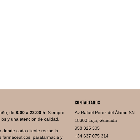
CONTÁCTANOS
año, de
8:00 a 22:00 h
. Siempre
Av Rafael Pérez del Álamo SN
ios y una atención de calidad.
18300 Loja, Granada
958 325 305
 donde cada cliente recibe la
+34 637 075 314
 farmacéuticos, parafarmacia y