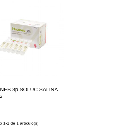
EB 3p SOLUC SALINA
Añadir Al Carrito
P
 1-1 de 1 artículo(s)