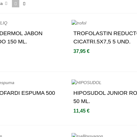
ia
IDERMOL JABON
Añadir Al Carrito
TROFOLASTIN REDUCT
Añadir Al Carrito
DO 150 ML.
CICATRI.5X7,5 5 UND.
37,95 €
OFARDI ESPUMA 500
Añadir Al Carrito
HIPOSUDOL JUNIOR RO
Añadir Al Carrito
50 ML.
11,45 €