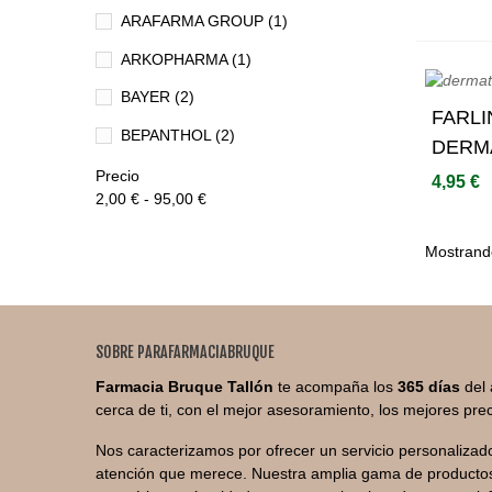
ARAFARMA GROUP
(1)
HALITOSIS
(5)
ARKOPHARMA
(1)
HIDRATACIÓN
(12)
BAYER
(2)
HIDRATACIÓN
(1)
FARLI
BEPANTHOL
(2)
HIGIENE DIARIA
(13)
DERM
BETER
(12)
CALE
Precio
INCONTINENCIA
(4)
4,95 €
2,00 € - 95,00 €
BEXIDENT
(14)
IRRIGADORES
(1)
CAUDALÍE
(1)
Mostrando
IRRITACIONES
(16)
CINFA
(2)
MANICURA
(2)
COREGA
(9)
MANOS Y UÑAS
(9)
SOBRE PARAFARMACIABRUQUE
CUMLAUDE
(19)
Farmacia Bruque Tallón
te acompaña los
365 días
del 
MASCARILLAS Y ACONDICIONADORES
DIEPHARMEX
(1)
cerca de ti, con el mejor asesoramiento, los mejores prec
(16)
DR BROWNS
(5)
Nos caracterizamos por ofrecer un servicio personalizado
MENSTRUACIÓN
(11)
atención que merece. Nuestra amplia gama de productos
DUCRAY
(2)