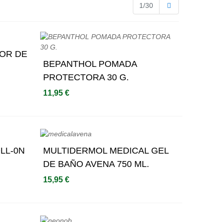
Siguiente
1/30
OR DE
BEPANTHOL POMADA
Añadir Al Carrito
PROTECTORA 30 G.
11,95 €
LL-0N
MULTIDERMOL MEDICAL GEL
Añadir Al Carrito
DE BAÑO AVENA 750 ML.
15,95 €