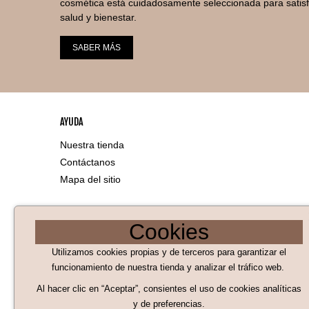
NASAL
(16)
cosmética está cuidadosamente seleccionada para satis
E'LIFEXIR
(3)
salud y bienestar.
ORTODONCIA
(2)
ENNA
(1)
SABER MÁS
PASTA DE DIENTES
(53)
ERN
(1)
PIEL ATÓPICA
(19)
ESTEVE
(4)
PIES
(1)
EUCERIN
(2)
PRODUCTOS PEINADO
(19)
AYUDA
EVAX
(3)
Nuestra tienda
SEDAS DENTALES
(5)
EXTREFARMA
(1)
Contáctanos
SEQUEDAD VAGINAL
(21)
Mapa del sitio
FARDI
(1)
SÉRUM
(13)
FARLINE
(11)
TINTES
(4)
LEGAL
Cookies
FURTERER
(39)
Aviso Legal
TRATAMIENTO
(1)
Utilizamos cookies propias y de terceros para garantizar el
GOIBI
(1)
Políticas de Cookies
TRATAMIENTO
(5)
funcionamiento de nuestra tienda y analizar el tráfico web.
GRISI
(1)
Al hacer clic en “Aceptar”, consientes el uso de cookies analíticas
ÍNTIMA
(58)
Políticas de privacidad
GUM
(4)
y de preferencias.