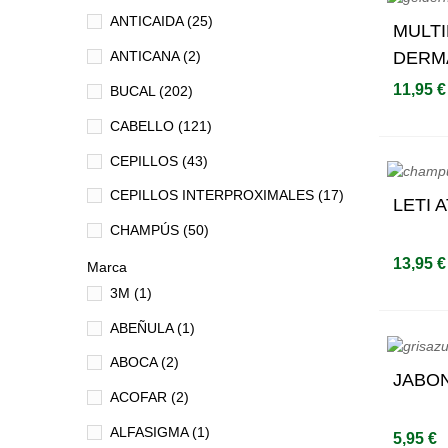
ANTICAIDA
(25)
MULT
DERMA
ANTICANA
(2)
11,95 €
BUCAL
(202)
CABELLO
(121)
CEPILLOS
(43)
CEPILLOS INTERPROXIMALES
(17)
LETI 
CHAMPÚS
(50)
13,95 €
COLUTORIO
(46)
Marca
3M
(1)
CORPORAL
(79)
ABEÑULA
(1)
DESODORANTES
(9)
ABOCA
(2)
EMBELLECEDORES
(13)
JABON
ACOFAR
(2)
FIJACIÓN PROTESIS
(17)
ALFASIGMA
(1)
5,95 €
GEL DE BAÑO
(38)