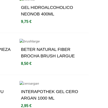
GEL HIDROALCOHOLICO
Añadir Al Carrito
NEONOB 400ML
9,75 €
PIEZA
BETER NATURAL FIBER
Añadir Al Carrito
BROCHA BRUSH LARGUE
8,50 €
PU
INTERAPOTHEK GEL CERO
Añadir Al Carrito
ARGAN 1000 ML
2,95 €