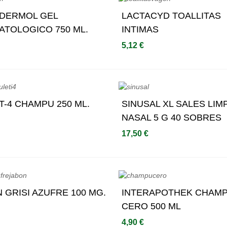
IDERMOL GEL
Añadir Al Carrito
LACTACYD TOALLITAS
Añadir Al Carrito
TOLOGICO 750 ML.
INTIMAS
5,12 €
AT-4 CHAMPU 250 ML.
Añadir Al Carrito
SINUSAL XL SALES LIM
Añadir Al Carrito
NASAL 5 G 40 SOBRES
17,50 €
 GRISI AZUFRE 100 MG.
Añadir Al Carrito
INTERAPOTHEK CHAM
Añadir Al Carrito
CERO 500 ML
4,90 €