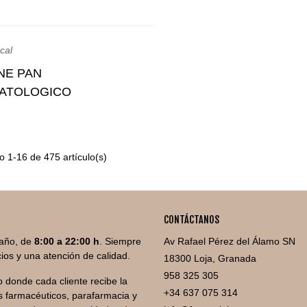
NE PAN
Añadir Al Carrito
ATOLOGICO
NDULA/CAMOMILA 60G
 1-16 de 475 artículo(s)
CONTÁCTANOS
año, de
8:00 a 22:00 h
. Siempre
Av Rafael Pérez del Álamo SN
ios y una atención de calidad.
18300 Loja, Granada
958 325 305
 donde cada cliente recibe la
+34 637 075 314
 farmacéuticos, parafarmacia y