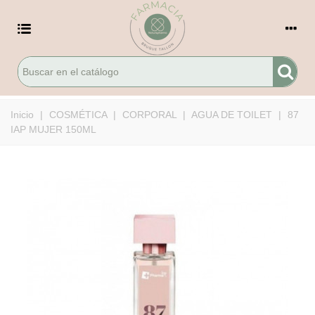
Inicio
|
COSMÉTICA
|
CORPORAL
|
AGUA DE TOILET
|
87
IAP MUJER 150ML