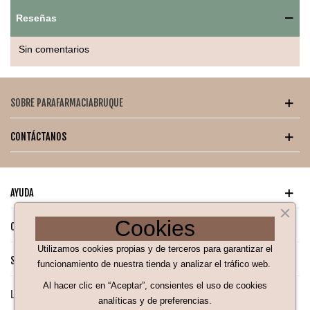
Reseñas
Modo de uso recomendado
Aplicar sobre piel limpia y seca, en puntos de pulso como
Sin comentarios
cuello, muñecas y detrás de las orejas. Evitar frotar después
de aplicar para preservar la integridad del aroma.
Consejo de conservación
SOBRE PARAFARMACIABRUQUE
Guardar en un lugar fresco, seco y alejado de la luz directa
CONTÁCTANOS
para mantener la calidad y frescura de la fragancia.
AYUDA
Cookies
CATÁLOGO PARA TI
Utilizamos cookies propias y de terceros para garantizar el
SÍGUENOS EN NUESTRAS REDES SOCIALES
funcionamiento de nuestra tienda y analizar el tráfico web.
Al hacer clic en “Aceptar”, consientes el uso de cookies
LEGAL
analíticas y de preferencias.