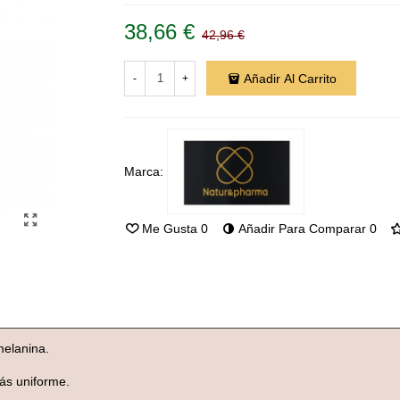
38,66 €
42,96 €
Añadir Al Carrito
-
+
Marca:
Me Gusta
0
Añadir Para Comparar
0
melanina.
más uniforme.