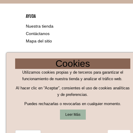
AYUDA
Nuestra tienda
Contáctanos
Mapa del sitio
LEGAL
Cookies
Aviso Legal
Utilizamos cookies propias y de terceros para garantizar el
Políticas de Cookies
funcionamiento de nuestra tienda y analizar el tráfico web.
Al hacer clic en “Aceptar”, consientes el uso de cookies analíticas
Políticas de privacidad
y de preferencias.
Condiciones generales de compra
Puedes rechazarlas o revocarlas en cualquier momento.
Términos y condiciones de uso
Leer Más
Revocar consentimiento