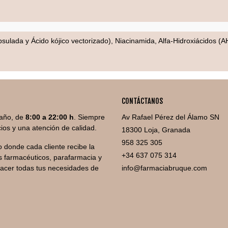
ada y Ácido kójico vectorizado), Niacinamida, Alfa-Hidroxiácidos (AHA: 
CONTÁCTANOS
año, de
8:00 a 22:00 h
. Siempre
Av Rafael Pérez del Álamo SN
ios y una atención de calidad.
18300 Loja, Granada
958 325 305
 donde cada cliente recibe la
+34 637 075 314
 farmacéuticos, parafarmacia y
facer todas tus necesidades de
info@farmaciabruque.com