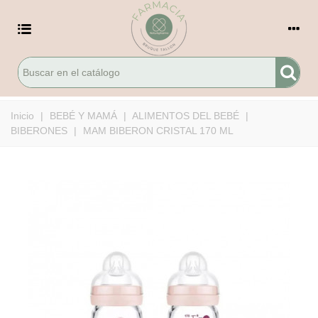
Inicio
|
BEBÉ Y MAMÁ
|
ALIMENTOS DEL BEBÉ
|
BIBERONES
|
MAM BIBERON CRISTAL 170 ML