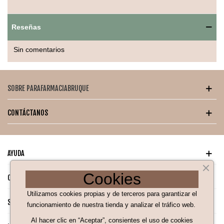
Libre de BPA, seguro para el bebé.
Reseñas
Capacidad de 170 ml, ideal para primeras etapas.
Sin comentarios
SOBRE PARAFARMACIABRUQUE
CONTÁCTANOS
AYUDA
Cookies
CATÁLOGO PARA TI
Utilizamos cookies propias y de terceros para garantizar el
SÍGUENOS EN NUESTRAS REDES SOCIALES
funcionamiento de nuestra tienda y analizar el tráfico web.
Al hacer clic en “Aceptar”, consientes el uso de cookies