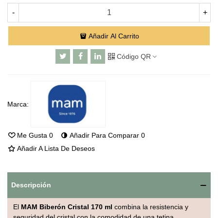
-
+
Añadir Al Carrito
Código QR
Marca:
Me Gusta
0
Añadir Para Comparar
0
Añadir A Lista De Deseos
Descripción
El
MAM Biberón Cristal 170 ml
combina la resistencia y
seguridad del cristal con la comodidad de una tetina