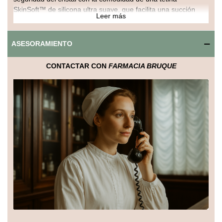
SkinSoft™ de silicona ultra suave, que facilita una succión
Leer más
natural y agradable para el bebé. Este biberón es ideal para
padres que buscan un producto duradero y fácil de limpiar.
ASESORAMIENTO
Su diseño ergonómico permite un agarre cómodo tanto para
el bebé como para los padres, mientras que la boca ancha
CONTACTAR CON
FARMACIA BRUQUE
facilita el llenado y la limpieza. El material de cristal garantiza
mayor durabilidad y es resistente a rayaduras, manteniendo
el biberón en óptimas condiciones por más tiempo.
Este biberón es una opción segura, libre de BPA, que
combina funcionalidad y estilo para la alimentación diaria del
bebé.
Beneficios clave:
Material de cristal resistente y duradero.
Tetina SkinSoft™ de silicona ultra suave para succión natural.
Diseño ergonómico para un agarre cómodo.
Boca ancha para fácil llenado y limpieza.