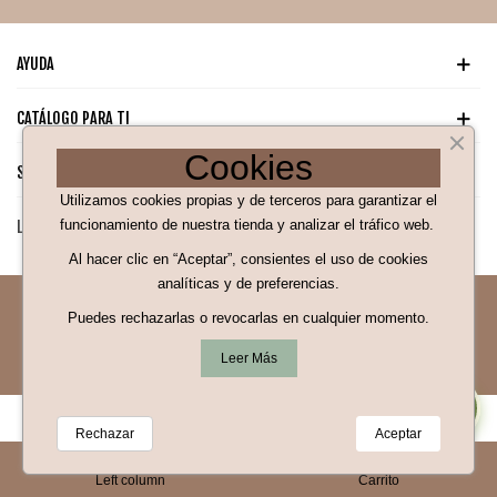
AYUDA
CATÁLOGO PARA TI
Cookies
SÍGUENOS EN NUESTRAS REDES SOCIALES
Utilizamos cookies propias y de terceros para garantizar el
funcionamiento de nuestra tienda y analizar el tráfico web.
LEGAL
Al hacer clic en “Aceptar”, consientes el uso de cookies
analíticas y de preferencias.
¡Hola! Soy Bea 👋
Puedes rechazarlas o revocarlas en cualquier momento.
tu asistente de compra ¿En
© 2025 parafarmaciabruque.com ™. Todos los derechos
qué puedo ayudarte?
Leer Más
reservados
👩‍⚕️
Rechazar
Aceptar
0
Left column
Carrito