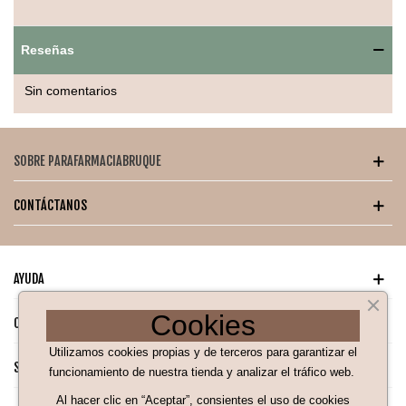
Clip nasal moldeable y espuma interior para mayor confort.
Reseñas
Reduce el empañamiento de gafas gracias al canal de
exhalación dirigido.
Sin comentarios
Presentación higiénica individual.
Pack de 2 unidades.
SOBRE PARAFARMACIABRUQUE
Características técnicas
CONTÁCTANOS
Normativa
: FFP2 NR según EN 149:2001 + A1:2009.
Presentación
: 2 mascarillas por envase.
AYUDA
Uso
: No reutilizable (NR).
Cookies
CATÁLOGO PARA TI
Diseño
: Plegable, con elásticos cómodos y sin látex.
Utilizamos cookies propias y de terceros para garantizar el
Aplicaciones
: Industria ligera, bricolaje, limpieza, transporte,
SÍGUENOS EN NUESTRAS REDES SOCIALES
funcionamiento de nuestra tienda y analizar el tráfico web.
salud no médica.
Al hacer clic en “Aceptar”, consientes el uso de cookies