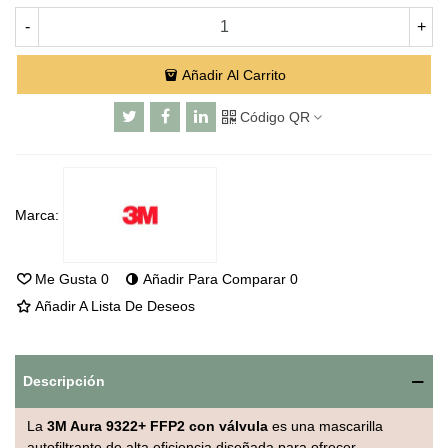
-
+
Añadir Al Carrito
Código QR
Marca:
Me Gusta
0
Añadir Para Comparar
0
Añadir A Lista De Deseos
Descripción
La
3M Aura 9322+ FFP2 con válvula
es una mascarilla
autofiltrante de alta eficiencia diseñada para ofrecer