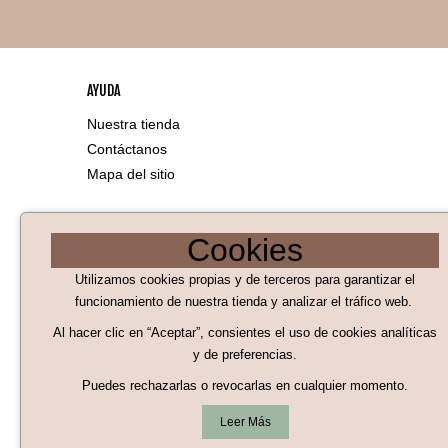
AYUDA
Nuestra tienda
Contáctanos
Mapa del sitio
LEGAL
Cookies
Aviso Legal
Utilizamos cookies propias y de terceros para garantizar el
Políticas de Cookies
funcionamiento de nuestra tienda y analizar el tráfico web.
Al hacer clic en “Aceptar”, consientes el uso de cookies analíticas
Políticas de privacidad
y de preferencias.
Condiciones generales de compra
Puedes rechazarlas o revocarlas en cualquier momento.
Términos y condiciones de uso
Leer Más
Revocar consentimiento