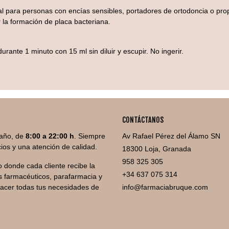
deal para personas con encías sensibles, portadores de ortodoncia o p
r la formación de placa bacteriana.
urante 1 minuto con 15 ml sin diluir y escupir. No ingerir.
CONTÁCTANOS
año, de
8:00 a 22:00 h
. Siempre
Av Rafael Pérez del Álamo SN
ios y una atención de calidad.
18300 Loja, Granada
958 325 305
 donde cada cliente recibe la
+34 637 075 314
 farmacéuticos, parafarmacia y
facer todas tus necesidades de
info@farmaciabruque.com