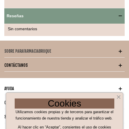
Sin corticoides ni perfumes
Reseñas
Apta para uso frecuente
Sin comentarios
Alivio inmediato del picor
Refuerza la función barrera de la piel
SOBRE PARAFARMACIABRUQUE
Modo de uso:
Aplicar sobre la zona afectada limpia y seca, 2
a 3 veces al día o según necesidad.
CONTÁCTANOS
AYUDA
Cookies
CATÁLOGO PARA TI
Utilizamos cookies propias y de terceros para garantizar el
SÍGUENOS EN NUESTRAS REDES SOCIALES
funcionamiento de nuestra tienda y analizar el tráfico web.
Al hacer clic en “Aceptar”, consientes el uso de cookies