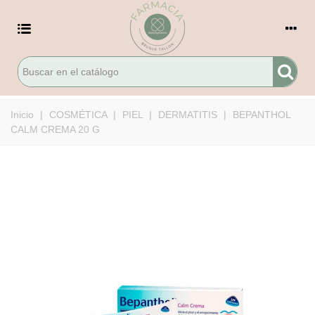
Inicio
|
COSMÉTICA
|
PIEL
|
DERMATITIS
|
BEPANTHOL
CALM CREMA 20 G