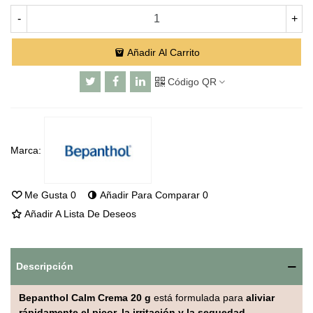
-
+
Añadir Al Carrito
Código QR
Marca:
Me Gusta
0
Añadir Para Comparar
0
Añadir A Lista De Deseos
Descripción
Bepanthol Calm Crema 20 g
está formulada para
aliviar
rápidamente el picor, la irritación y la sequedad