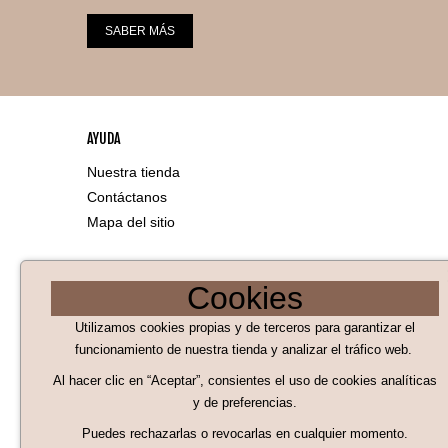
SABER MÁS
AYUDA
Nuestra tienda
Contáctanos
Mapa del sitio
LEGAL
Cookies
Aviso Legal
Utilizamos cookies propias y de terceros para garantizar el
Políticas de Cookies
funcionamiento de nuestra tienda y analizar el tráfico web.
Al hacer clic en “Aceptar”, consientes el uso de cookies analíticas
Políticas de privacidad
y de preferencias.
Condiciones generales de compra
Puedes rechazarlas o revocarlas en cualquier momento.