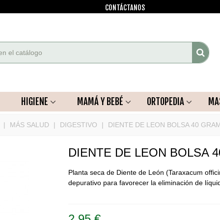
CONTÁCTANOS
HIGIENE
MAMÁ Y BEBÉ
ORTOPEDIA
MA
|
MÁS SALUD
|
DIGESTIVO
|
DIENTE DE LEON BOLSA 40 GRA
DIENTE DE LEON BOLSA 
Planta seca de Diente de León (Taraxacum officin
depurativo para favorecer la eliminación de líquid
2,95 €