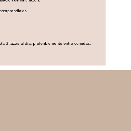
ensación de hinchazón.
 postprandiales.
sta 3 tazas al día, preferiblemente entre comidas.