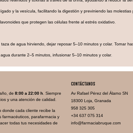
quidos retenidos y toxinas a través de la orina, ayudando a reducir la s
hígado y la vesícula, facilitando la digestión y previniendo las molestias
lavonoides que protegen las células frente al estrés oxidativo.
a taza de agua hirviendo, dejar reposar 5–10 minutos y colar. Tomar ha
en agua durante 2–5 minutos, infusionar 5–10 minutos y colar.
CONTÁCTANOS
año, de
8:00 a 22:00 h
. Siempre
Av Rafael Pérez del Álamo SN
ios y una atención de calidad.
18300 Loja, Granada
958 325 305
 donde cada cliente recibe la
+34 637 075 314
 farmacéuticos, parafarmacia y
facer todas tus necesidades de
info@farmaciabruque.com