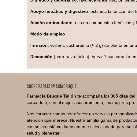
Diurético y depurativo
: favorece la eliminación de lí
Apoyo hepático y digestivo
: estimula la función del 
Acción antioxidante
: rico en compuestos fenólicos y f
Modo de empleo
Infusión
: verter 1 cucharadita (≈ 2 g) de planta en un
Decocción
(para raíz o tallos): hervir 1 cucharadita 
SOBRE PARAFARMACIABRUQUE
Farmacia Bruque Tallón
te acompaña los
365 días
del 
cerca de ti, con el mejor asesoramiento, los mejores prec
Nos caracterizamos por ofrecer un servicio personalizado
atención que merece. Nuestra amplia gama de productos
cosmética está cuidadosamente seleccionada para satis
salud y bienestar.