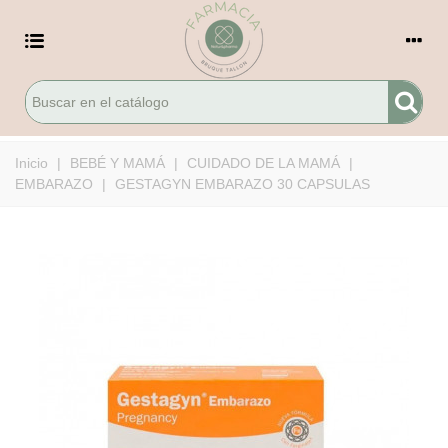
Inicio
|
BEBÉ Y MAMÁ
|
CUIDADO DE LA MAMÁ
|
EMBARAZO
|
GESTAGYN EMBARAZO 30 CAPSULAS