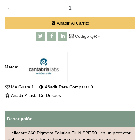
-
+
Añadir Al Carrito
Código QR
Marca:
Me Gusta
1
Añadir Para Comparar
0
Añadir A Lista De Deseos
Descripción
Heliocare 360 Pigment Solution Fluid SPF 50+ es un protector
solar facial ultraligero diseñado para prevenir y corregir