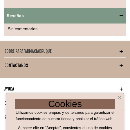
– Previene y corrige manchas solares
– Unifica el tono al momento
Reseñas
– Sensación ligera sin residuos
– Protección completa contra múltiples radiaciones
Sin comentarios
Modo de uso:
Agitar bien. Aplicar una cantidad generosa sobre rostro y
cuello limpios antes de la exposición solar. Reaplicar cada 2 h
SOBRE PARAFARMACIABRUQUE
y tras baño o sudoración.
CONTÁCTANOS
AYUDA
Cookies
CATÁLOGO PARA TI
Utilizamos cookies propias y de terceros para garantizar el
SÍGUENOS EN NUESTRAS REDES SOCIALES
funcionamiento de nuestra tienda y analizar el tráfico web.
Al hacer clic en “Aceptar”, consientes el uso de cookies