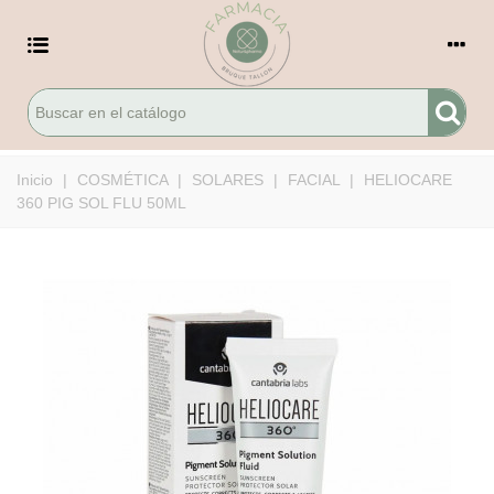
Inicio
|
COSMÉTICA
|
SOLARES
|
FACIAL
|
HELIOCARE
360 PIG SOL FLU 50ML