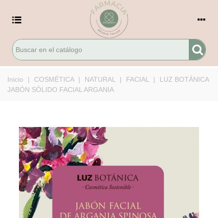
Inicio
|
COSMÉTICA
|
NATURAL
|
FACIAL
|
LUZ BOTÁNICA
JABÓN SÓLIDO FACIAL ARGANIA