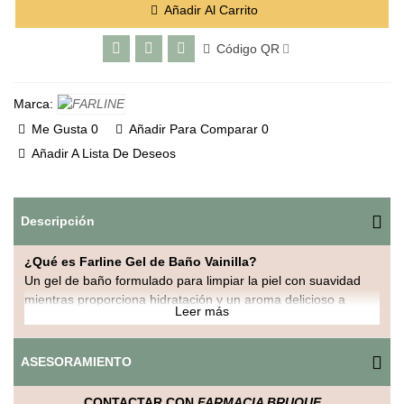
Añadir Al Carrito
Código QR
Marca:
Me Gusta
0
Añadir Para Comparar
0
Añadir A Lista De Deseos
Descripción
¿Qué es Farline Gel de Baño Vainilla?
Un gel de baño formulado para limpiar la piel con suavidad
mientras proporciona hidratación y un aroma delicioso a
Leer más
vainilla que deja una sensación de frescura y bienestar.
ASESORAMIENTO
Características y beneficios
Limpieza eficaz sin resecar la piel.
CONTACTAR CON
FARMACIA BRUQUE