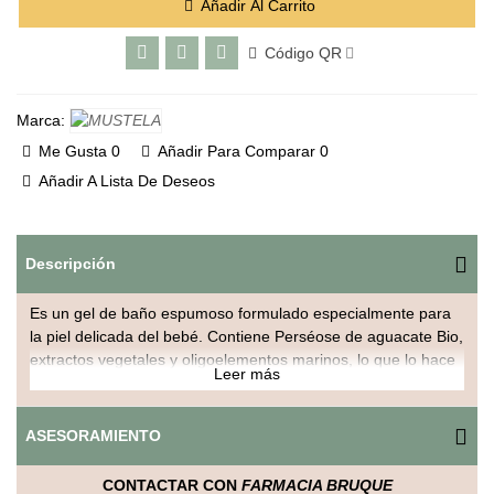
Añadir Al Carrito
Código QR
Marca:
Me Gusta
0
Añadir Para Comparar
0
Añadir A Lista De Deseos
Descripción
Es un gel de baño espumoso formulado especialmente para
la piel delicada del bebé. Contiene Perséose de aguacate Bio,
extractos vegetales y oligoelementos marinos, lo que lo hace
Leer más
respetuoso con la barrera cutánea infantil. Se puede usar
desde el nacimiento, incluso en recién nacidos.
ASESORAMIENTO
Principales ingredientes y beneficios
CONTACTAR CON
FARMACIA BRUQUE