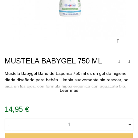
MUSTELA BABYGEL 750 ML
Mustela Babygel Baño de Espuma 750 ml es un gel de higiene
diaria diseñado para bebés. Limpia suavemente sin resecar, no
pica en los ojos, con fórmula hipoalergénica con aguacate bio,
Leer más
ideal desde el nacimiento.
14,95 €
-
+