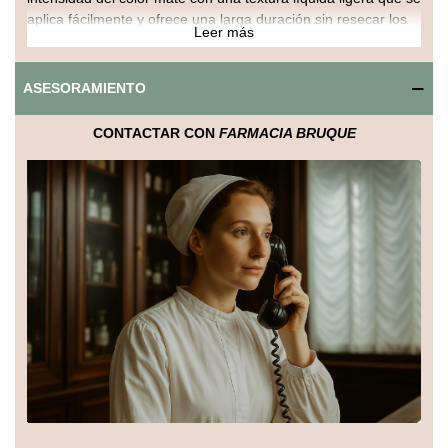
aplica fácilmente y ofrece una larga duración sin resecar los
Leer más
labios.
Su tono nude natural es perfecto para cualquier ocasión,
ASESORAMIENTO
aportando un acabado sofisticado y elegante que realza la
belleza natural de los labios. Además, su fórmula hidratante
CONTACTAR CON
FARMACIA BRUQUE
proporciona confort durante todo el día.
Beneficios principales:
Acabado mate natural y sofisticado.
Fórmula líquida de fácil aplicación.
Color duradero sin resecar los labios.
Hidratación para labios suaves y cómodos.
Ideal para uso diario y eventos especiales.
Modo de uso:
Aplicar directamente sobre los labios limpios y secos,