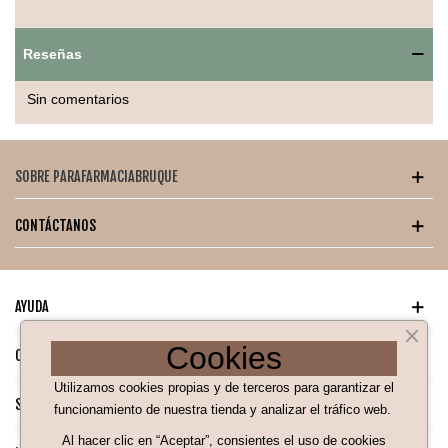
cubriendo uniformemente. Dejar secar unos segundos para
un acabado mate perfecto. Retocar según necesidad.
Reseñas
Precauciones:
Sin comentarios
Uso externo exclusivamente.
Evitar contacto con los ojos.
SOBRE PARAFARMACIABRUQUE
Mantener fuera del alcance de los niños.
CONTÁCTANOS
Suspender uso si se presenta irritación.
AYUDA
Cookies
CATÁLOGO PARA TI
Utilizamos cookies propias y de terceros para garantizar el
SÍGUENOS EN NUESTRAS REDES SOCIALES
funcionamiento de nuestra tienda y analizar el tráfico web.
Al hacer clic en “Aceptar”, consientes el uso de cookies