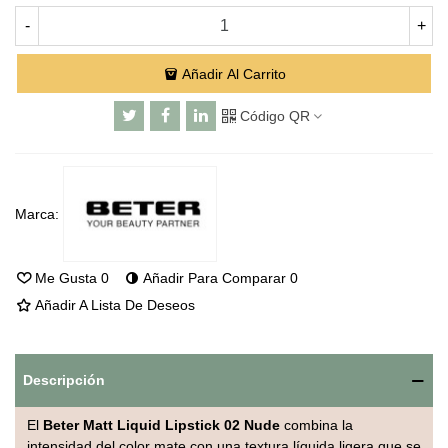
-
+
Añadir Al Carrito
Código QR
Marca:
Me Gusta
0
Añadir Para Comparar
0
Añadir A Lista De Deseos
Descripción
El
Beter Matt Liquid Lipstick 02 Nude
combina la
intensidad del color mate con una textura líquida ligera que se