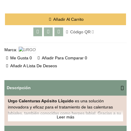
Añadir Al Carrito
Código QR
Marca:
Me Gusta
0
Añadir Para Comparar
0
Añadir A Lista De Deseos
Descripción
Urgo Calenturas Apósito Líquido
es una solución
innovadora y eficaz para el tratamiento de las calenturas
labiales, también conocidas como herpes labial. Gracias a su
Leer más
fórmula líquida, este apósito crea una película protectora
sobre la lesión que facilita la curación y alivia el dolor y la