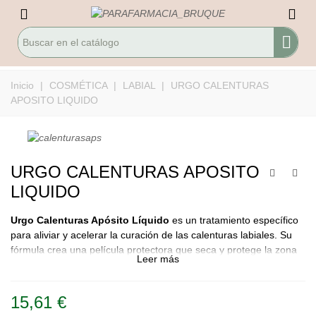
Inicio
|
COSMÉTICA
|
LABIAL
|
URGO CALENTURAS
APOSITO LIQUIDO
URGO CALENTURAS APOSITO
LIQUIDO
Urgo Calenturas Apósito Líquido
es un tratamiento específico
para aliviar y acelerar la curación de las calenturas labiales. Su
fórmula crea una película protectora que seca y protege la zona
Leer más
afectada.
15,61 €