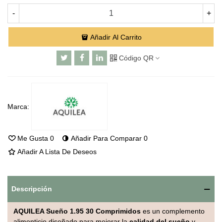
-
+
Añadir Al Carrito
Código QR
Marca:
Me Gusta
0
Añadir Para Comparar
0
Añadir A Lista De Deseos
Descripción
AQUILEA Sueño 1.95 30 Comprimidos
es un complemento
alimenticio diseñado para mejorar la
calidad del sueño
y