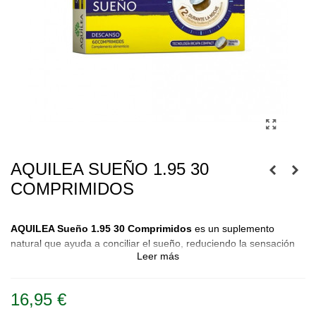
AQUILEA SUEÑO 1.95 30
COMPRIMIDOS
AQUILEA Sueño 1.95 30 Comprimidos
es un suplemento
natural que ayuda a conciliar el sueño, reduciendo la sensación
Leer más
de ansiedad. Su fórmula con
melatonina
,
pasiflora
y
valeriana
mejora la calidad del descanso sin causar dependencia.
16,95 €