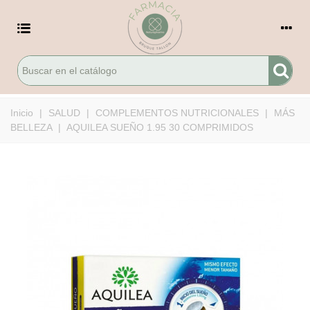
Inicio
|
SALUD
|
COMPLEMENTOS NUTRICIONALES
|
MÁS
BELLEZA
|
AQUILEA SUEÑO 1.95 30 COMPRIMIDOS