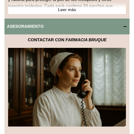
insectos molestos. Cada pack contiene 24 parches que
Leer más
liberan lentamente el aroma de citronella, conocido por sus
propiedades repelentes.
ASESORAMIENTO
Fáciles de usar y llevar, estos parches son ideales para
actividades al aire libre, viajes o el día a día, brindando una
CONTACTAR CON
FARMACIA BRUQUE
protección continua y sin necesidad de aplicar líquidos o
sprays.
Perfectos para toda la familia, incluidos niños, ofrecen una
alternativa segura y cómoda para mantener alejados a los
insectos y disfrutar del tiempo sin molestias.
Beneficios clave:
Protección natural con extracto de citronella.
Pack con 24 parches fáciles de usar.
Ideal para actividades al aire libre y viajes.
Seguro para toda la familia, incluidos niños.