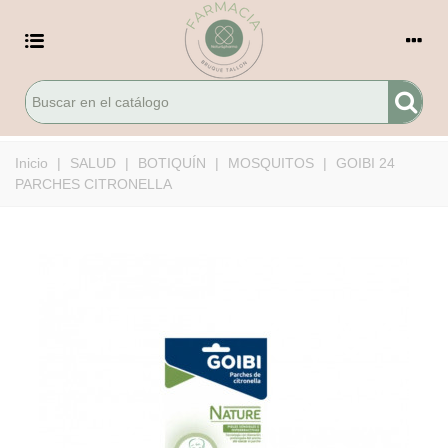
Inicio
|
SALUD
|
BOTIQUÍN
|
MOSQUITOS
|
GOIBI 24
PARCHES CITRONELLA