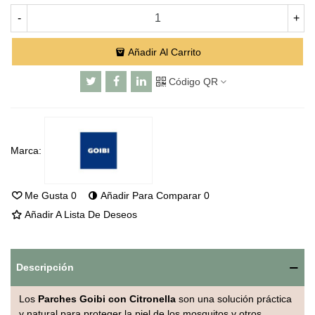
-
+
Añadir Al Carrito
Código QR
Marca:
Me Gusta
0
Añadir Para Comparar
0
Añadir A Lista De Deseos
Descripción
Los
Parches Goibi con Citronella
son una solución práctica
y natural para proteger la piel de los mosquitos y otros