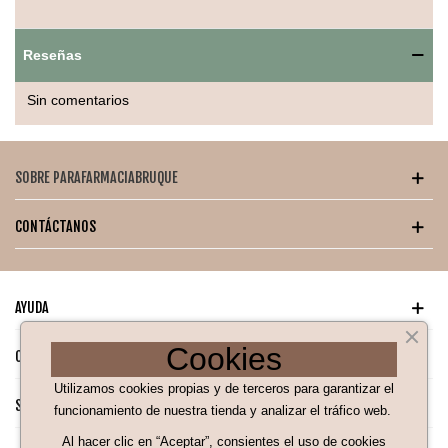
Aplicar sobre la piel limpia y seca a una distancia de 10-15
cm, cubriendo de forma uniforme la zona expuesta. No
Reseñas
pulverizar directamente sobre la cara.
Sin comentarios
SOBRE PARAFARMACIABRUQUE
CONTÁCTANOS
AYUDA
Cookies
CATÁLOGO PARA TI
Utilizamos cookies propias y de terceros para garantizar el
SÍGUENOS EN NUESTRAS REDES SOCIALES
funcionamiento de nuestra tienda y analizar el tráfico web.
Al hacer clic en “Aceptar”, consientes el uso de cookies