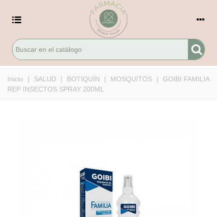
Inicio
|
SALUD
|
BOTIQUÍN
|
MOSQUITOS
|
GOIBI FAMILIA
REP INSECTOS SPRAY 200ML