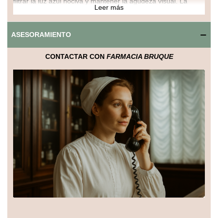
filtrar la luz azul nociva y mantener la agudeza visual. La
Leer más
fórmula:
Refuerza la salud de la mácula y la retina
: la luteína ayuda
ASESORAMIENTO
a absorber la luz azul y reduce el daño oxidativo en las
células oculares, manteniendo la función visual normal con el
CONTACTAR CON
FARMACIA BRUQUE
paso de los años.
Protege frente al estrés oxidativo
: actúa como antioxidante,
neutralizando radicales libres generados por la exposición a
pantallas, radiación UV y contaminación.
Favorece la claridad y el confort ocular
: al mantener la
densidad pigmentaria de la mácula, contribuye a reducir la
fatiga visual y mejorar la percepción de contraste en
condiciones de baja luminosidad.
Formulado sin aditivos artificiales, en cápsulas vegetales
aptas para veganos y libre de gluten. Se recomienda tomar
1
cápsula al día
con la comida principal para optimizar su
absorción y maximizar sus beneficios.