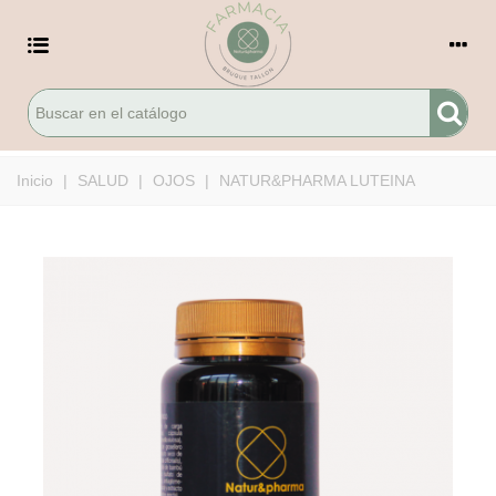
Inicio
|
SALUD
|
OJOS
|
NATUR&PHARMA LUTEINA