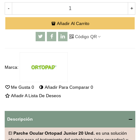
-
+
Añadir Al Carrito
Código QR
Marca:
Me Gusta
0
Añadir Para Comparar
0
Añadir A Lista De Deseos
Descripción
El
Parche Ocular Ortopad Junior 20 Und.
es una solución
efectiva para el tratamiento del estrabismo (ojos cruzados) y