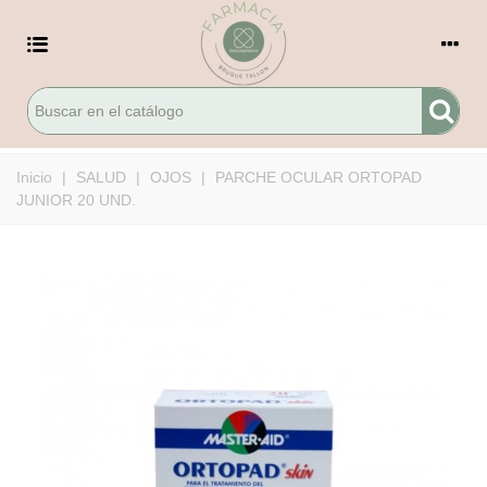
Inicio
|
SALUD
|
OJOS
|
PARCHE OCULAR ORTOPAD
JUNIOR 20 UND.