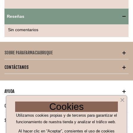
Presentación de 20 unidades, ideal para tratamientos a largo
plazo.
Reseñas
Modo de uso:
Coloca el parche Ortopad Junior sobre el ojo según las
Sin comentarios
indicaciones de tu especialista. Asegúrate de que quede bien
adherido sin causar presión o incomodidad. Utiliza el parche
de acuerdo con el tiempo recomendado por el médico para
SOBRE PARAFARMACIABRUQUE
obtener los mejores resultados.
CONTÁCTANOS
AYUDA
Cookies
CATÁLOGO PARA TI
Utilizamos cookies propias y de terceros para garantizar el
SÍGUENOS EN NUESTRAS REDES SOCIALES
funcionamiento de nuestra tienda y analizar el tráfico web.
Al hacer clic en “Aceptar”, consientes el uso de cookies