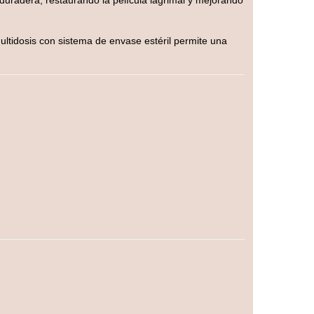
duradera, restaurando la película lagrimal y mejorando
ultidosis con sistema de envase estéril permite una