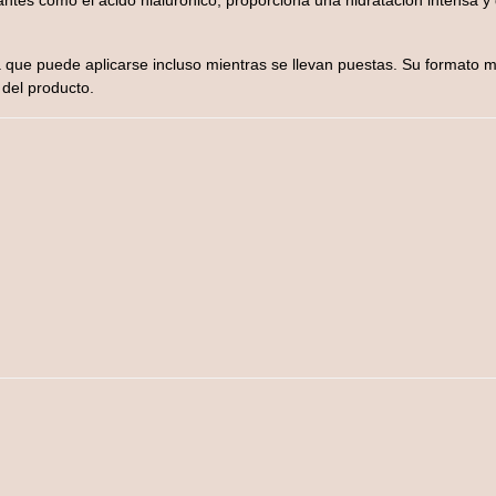
tes como el ácido hialurónico, proporciona una hidratación intensa y 
 que puede aplicarse incluso mientras se llevan puestas. Su formato m
 del producto.