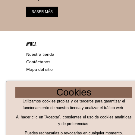
SABER MÁS
AYUDA
Nuestra tienda
Contáctanos
Mapa del sitio
LEGAL
Cookies
Aviso Legal
Utilizamos cookies propias y de terceros para garantizar el
Políticas de Cookies
funcionamiento de nuestra tienda y analizar el tráfico web.
Al hacer clic en “Aceptar”, consientes el uso de cookies analíticas
Políticas de privacidad
y de preferencias.
Condiciones generales de compra
Puedes rechazarlas o revocarlas en cualquier momento.