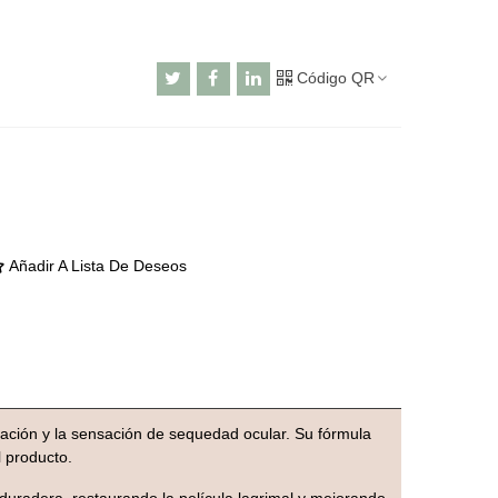
Código QR
Añadir A Lista De Deseos
ritación y la sensación de sequedad ocular. Su fórmula
l producto.