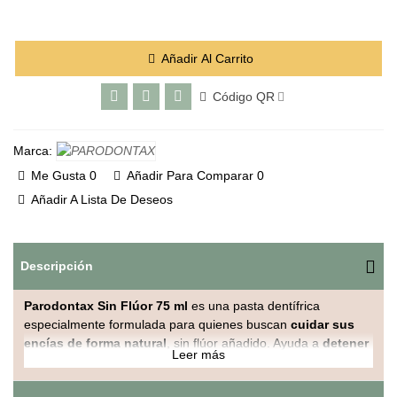
Añadir Al Carrito
Código QR
Marca:
Me Gusta
0
Añadir Para Comparar
0
Añadir A Lista De Deseos
Descripción
Parodontax Sin Flúor 75 ml
es una pasta dentífrica
especialmente formulada para quienes buscan
cuidar sus
encías de forma natural
, sin flúor añadido. Ayuda a
detener
Leer más
y prevenir el sangrado de encías
, actuando directamente
sobre la
placa bacteriana
, una de las principales causas de