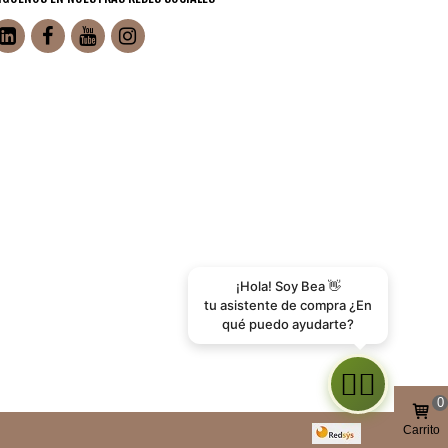
¡Hola! Soy Bea 👋
tu asistente de compra ¿En
qué puedo ayudarte?
👩‍⚕️
0
Carrito