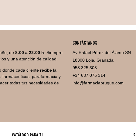
CONTÁCTANOS
año, de
8:00 a 22:00 h
. Siempre
Av Rafael Pérez del Álamo SN
ios y una atención de calidad.
18300 Loja, Granada
958 325 305
 donde cada cliente recibe la
+34 637 075 314
 farmacéuticos, parafarmacia y
facer todas tus necesidades de
info@farmaciabruque.com
CATÁLOGO PARA TI
S