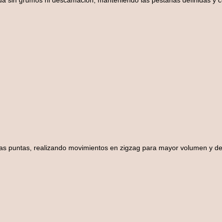
da sin grumos ni descamación, manteniendo las pestañas definidas y con
las puntas, realizando movimientos en zigzag para mayor volumen y defin