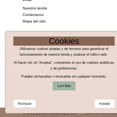
Nuestra tienda
Contáctanos
Mapa del sitio
LEGAL
Cookies
Aviso Legal
Utilizamos cookies propias y de terceros para garantizar el
Políticas de Cookies
funcionamiento de nuestra tienda y analizar el tráfico web.
Al hacer clic en “Aceptar”, consientes el uso de cookies analíticas
Políticas de privacidad
y de preferencias.
Condiciones generales de compra
Puedes rechazarlas o revocarlas en cualquier momento.
Términos y condiciones de uso
Leer Más
Revocar consentimiento
Rechazar
Aceptar
© 2025 parafarmaciabruque.com ™. Todos los derechos