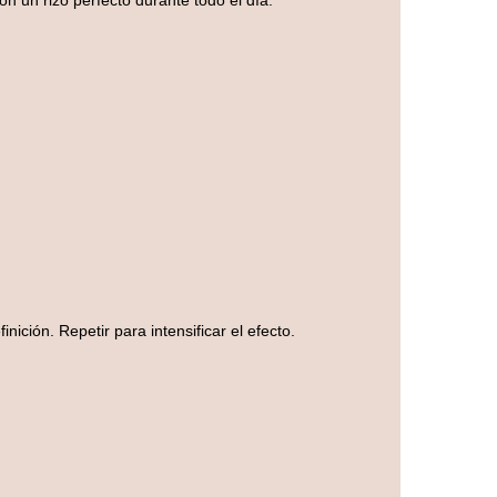
 un rizo perfecto durante todo el día.
ición. Repetir para intensificar el efecto.