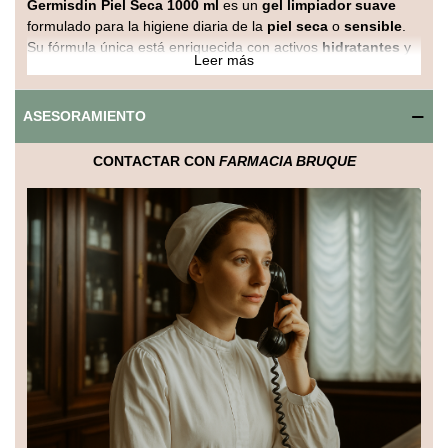
Germisdin Piel Seca 1000 ml
es un
gel limpiador suave
formulado para la higiene diaria de la
piel seca
o
sensible
.
Su fórmula única está enriquecida con activos
hidratantes
y
Leer más
nutritivos
, que respetan la barrera cutánea mientras limpian
profundamente, sin resecar ni irritar la piel.
ASESORAMIENTO
Este gel de baño es ideal para personas con
piel muy seca
o
aquellos que necesitan un cuidado especial debido a
CONTACTAR CON
FARMACIA BRUQUE
condiciones como la
dermatitis atópica
o la
sequedad
cutánea
severa.
Germisdin Piel Seca
limpia suavemente,
mientras que sus activos
hidratantes
restauran la humedad
de la piel y la
protegen
de la pérdida de agua.
Con una fórmula
sin jabón
y
sin parabenos
, este gel
respetuoso con la piel es adecuado para su uso diario,
incluso en las pieles más delicadas. Además, su
gran
formato
de 1000 ml lo convierte en una opción muy
económica para toda la familia.
Beneficios principales:
Hidratación profunda
para pieles secas y sensibles.