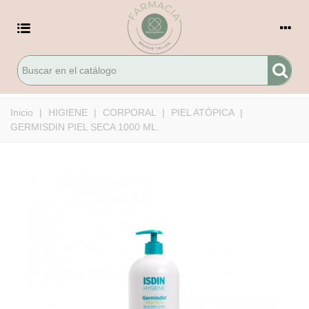
Inicio
|
HIGIENE
|
CORPORAL
|
PIEL ATÓPICA
|
GERMISDIN PIEL SECA 1000 ML.