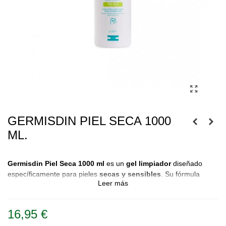
GERMISDIN PIEL SECA 1000
ML.
Germisdin Piel Seca 1000 ml
es un
gel limpiador
diseñado
específicamente para pieles
secas y sensibles
. Su fórmula
Leer más
suave y rica en ingredientes hidratantes mantiene la piel limpia,
hidratada y protegida, sin deshidratarla.
16,95 €