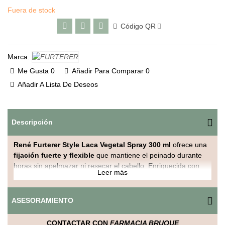
Fuera de stock
Código QR
Marca:
Me Gusta
0
Añadir Para Comparar
0
Añadir A Lista De Deseos
Descripción
René Furterer Style Laca Vegetal Spray 300 ml
ofrece una
fijación fuerte y flexible
que mantiene el peinado durante
horas sin apelmazar ni resecar el cabello. Enriquecida con
Leer más
extractos vegetales naturales
como el
extracto de jojoba
,
esta laca proporciona un acabado duradero y natural,
preservando la salud y el brillo del cabello.
ASESORAMIENTO
Su textura ultrafina se seca rápidamente y no deja residuos
CONTACTAR CON
FARMACIA BRUQUE