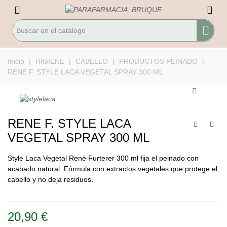
Inicio
|
HIGIENE
|
CABELLO
|
PRODUCTOS PEINADO
|
RENE F. STYLE LACA VEGETAL SPRAY 300 ML
RENE F. STYLE LACA
VEGETAL SPRAY 300 ML
Style Laca Vegetal René Furterer 300 ml fija el peinado con
acabado natural. Fórmula con extractos vegetales que protege el
cabello y no deja residuos.
Leer más
20,90 €