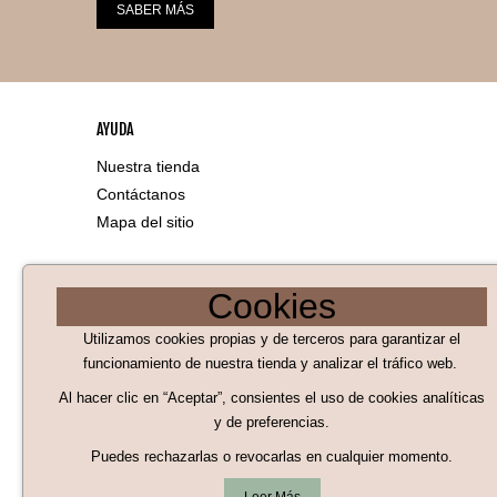
SABER MÁS
AYUDA
Nuestra tienda
Contáctanos
Mapa del sitio
LEGAL
Cookies
Aviso Legal
Utilizamos cookies propias y de terceros para garantizar el
Políticas de Cookies
funcionamiento de nuestra tienda y analizar el tráfico web.
Al hacer clic en “Aceptar”, consientes el uso de cookies analíticas
Políticas de privacidad
y de preferencias.
Condiciones generales de compra
Puedes rechazarlas o revocarlas en cualquier momento.
Términos y condiciones de uso