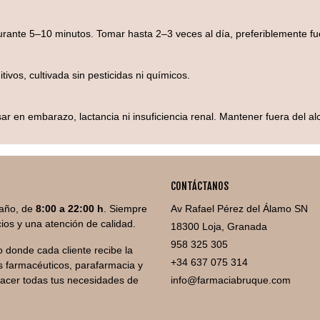
durante 5–10 minutos. Tomar hasta 2–3 veces al día, preferiblemente fu
tivos, cultivada sin pesticidas ni químicos.
ar en embarazo, lactancia ni insuficiencia renal. Mantener fuera del al
CONTÁCTANOS
año, de
8:00 a 22:00 h
. Siempre
Av Rafael Pérez del Álamo SN
ios y una atención de calidad.
18300 Loja, Granada
958 325 305
 donde cada cliente recibe la
+34 637 075 314
 farmacéuticos, parafarmacia y
facer todas tus necesidades de
info@farmaciabruque.com