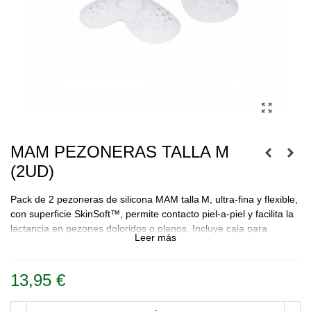
MAM PEZONERAS TALLA M
(2UD)
Pack de 2 pezoneras de silicona MAM talla M, ultra‑fina y flexible,
con superficie SkinSoft™, permite contacto piel‑a‑piel y facilita la
lactancia en pezones doloridos o planos. Incluye caja para
Leer más
esterilización.
13,95 €