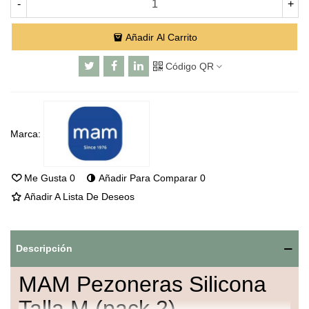
-
+
Añadir Al Carrito
Código QR
Marca:
Me Gusta
0
Añadir Para Comparar
0
Añadir A Lista De Deseos
Descripción
MAM Pezoneras Silicona
Talla M (pack 2)