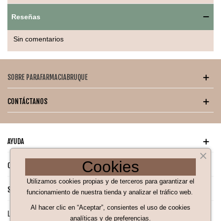
El envase actúa como mini esterilizador (se puede usar en
Reseñas
microondas), ideal para mantener las pezoneras limpias en
casa o de viaje.
Sin comentarios
Talla M: para pezones
medianos (≈20‑23 mm)
SOBRE PARAFARMACIABRUQUE
La talla Media (M) es adecuada para pezones de tamaño
medio‑grande, proporcionando un ajuste seguro y cómodo.
CONTÁCTANOS
Recomendado bajo
supervisión
AYUDA
Úsalas temporalmente y bajo orientación de una asesora de
Cookies
lactancia. Limpia antes y tras cada uso con agua templada y
CATÁLOGO PARA TI
jabón neutro.
Utilizamos cookies propias y de terceros para garantizar el
SÍGUENOS EN NUESTRAS REDES SOCIALES
funcionamiento de nuestra tienda y analizar el tráfico web.
Al hacer clic en “Aceptar”, consientes el uso de cookies
LEGAL
analíticas y de preferencias.