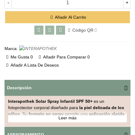
-
+
Añadir Al Carrito
Código QR
Marca:
Me Gusta
0
Añadir Para Comparar
0
Añadir A Lista De Deseos
Descripción
Interapothek Solar Spray Infantil SPF 50+
es un
fotoprotector corporal diseñado para
la piel delicada de los
niños
. Su
formato en spray
permite una
aplicación rápida
Leer más
y cómoda
, ideal para uso diario en verano, tanto en la playa
como en la piscina.
ASESORAMIENTO