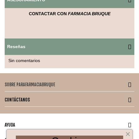
Ofrece
protección muy alta frente a rayos UVA y UVB
, con
una fórmula suave, sin alcohol ni parabenos, especialmente
CONTACTAR CON
FARMACIA BRUQUE
desarrollada para minimizar el riesgo de irritaciones. Su
textura ligera se absorbe fácilmente sin dejar residuos
blancos y es
resistente al agua
.
Características:
Reseñas
Protección muy alta SPF 50+
Sin comentarios
Formato spray fácil de aplicar
Fórmula sin alcohol, suave con la piel
SOBRE PARAFARMACIABRUQUE
Textura ligera de rápida absorción
Resistente al agua
CONTÁCTANOS
Apto para piel sensible o atópica
Modo de uso:
AYUDA
Agitar antes de usar. Aplicar generosamente sobre la piel
seca antes de la exposición solar. Reaplicar cada 2 horas y