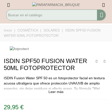
Inicio
|
COSMÉTICA
|
SOLARES
|
ISDIN SPF50 FUSION
WATER 50ML FOTOPROTECTOR
ISDIN SPF50 FUSION WATER
50ML FOTOPROTECTOR
ISDIN Fusion Water SPF 50 es un fotoprotector facial en textura
acuosa ultraligera que ofrece protección UVA/UVB de amplio
espectro, sin dejar residuos ni efecto graso. Su fórmula “Wet
Leer más
Skin” permite aplicarlo sobre piel húmeda. No irrita los ojos y es
compatible con todo tipo de pieles, incluso las sensibles.
29,95 €