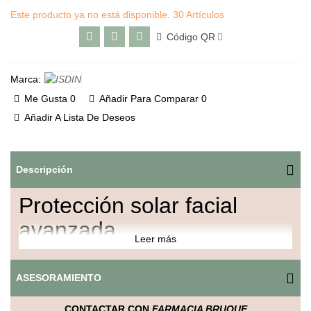
Este producto ya no está disponible.
30 Artículos
Código QR
Marca:
Me Gusta
0
Añadir Para Comparar
0
Añadir A Lista De Deseos
Descripción
Protección solar facial
avanzada
Leer más
ISDIN Fusion Water SPF 50 proporciona una protección solar
de alto espectro frente a los rayos UVA y UVB, imprescindible
ASESORAMIENTO
para el cuidado diario de tu piel. Su fórmula innovadora ha
sido desarrollada especialmente para uso facial, ofreciendo
CONTACTAR CON
FARMACIA BRUQUE