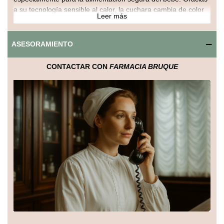
a su tecnología sensible al calor, la cuchara cambia de color
Leer más
si la comida está demasiado caliente, alertando a los padres
para evitar quemaduras o molestias.
ASESORAMIENTO
Su tamaño y forma ergonómica facilitan la alimentación,
adaptándose a la boca del bebé y ofreciendo comodidad
CONTACTAR CON
FARMACIA BRUQUE
durante las comidas. Fabricada con materiales seguros y
libres de BPA, es fácil de limpiar y resistente al uso diario.
Con la cuchara Heat & Sensitive de MAM, alimentar a tu bebé
será más seguro y cómodo, ayudando a prevenir accidentes
y proporcionando tranquilidad a los padres.
Beneficios clave:
Cambia de color para indicar temperatura alta.
Tamaño y diseño ergonómico para bebés.
Material seguro, libre de BPA.
Fácil de limpiar y resistente.