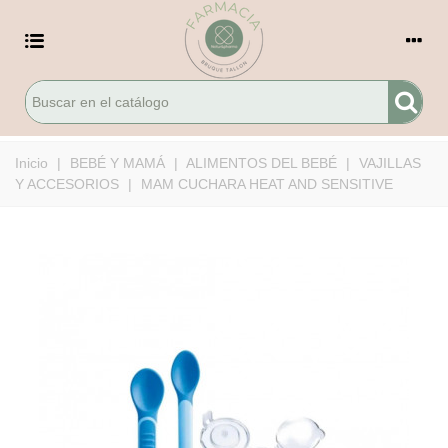
Inicio
|
BEBÉ Y MAMÁ
|
ALIMENTOS DEL BEBÉ
|
VAJILLAS
Y ACCESORIOS
|
MAM CUCHARA HEAT AND SENSITIVE