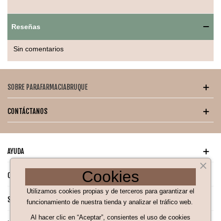
Promueve una alimentación segura y cómoda.
Ideal para la introducción alimentaria.
Reseñas
Sin comentarios
SOBRE PARAFARMACIABRUQUE
CONTÁCTANOS
AYUDA
Cookies
CATÁLOGO PARA TI
Utilizamos cookies propias y de terceros para garantizar el
SÍGUENOS EN NUESTRAS REDES SOCIALES
funcionamiento de nuestra tienda y analizar el tráfico web.
Al hacer clic en “Aceptar”, consientes el uso de cookies