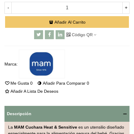
-
+
Añadir Al Carrito
Código QR
Marca:
Me Gusta
0
Añadir Para Comparar
0
Añadir A Lista De Deseos
Descripción
La
MAM Cuchara Heat & Sensitive
es un utensilio diseñado
especialmente para la alimentación segura del bebé. Gracias